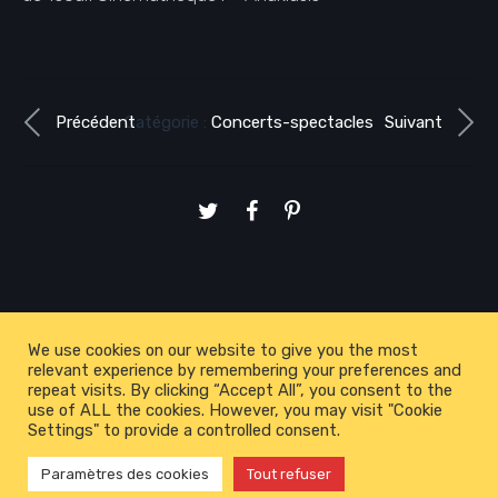
Précédent
Catégorie :
Concerts-spectacles
Suivant
We use cookies on our website to give you the most
relevant experience by remembering your preferences and
repeat visits. By clicking “Accept All”, you consent to the
use of ALL the cookies. However, you may visit "Cookie
Settings" to provide a controlled consent.
Tous droits réservés ©2026 |
Mentions
légales
Paramètres des cookies
Tout refuser